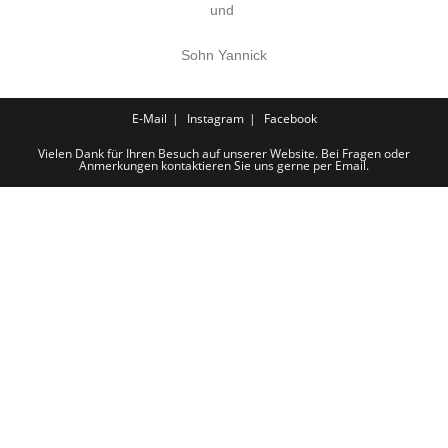
und
Sohn Yannick
E-Mail
Instagram
Facebook
Vielen Dank für Ihren Besuch auf unserer Website. Bei Fragen oder
Anmerkungen kontaktieren Sie uns gerne per Email.